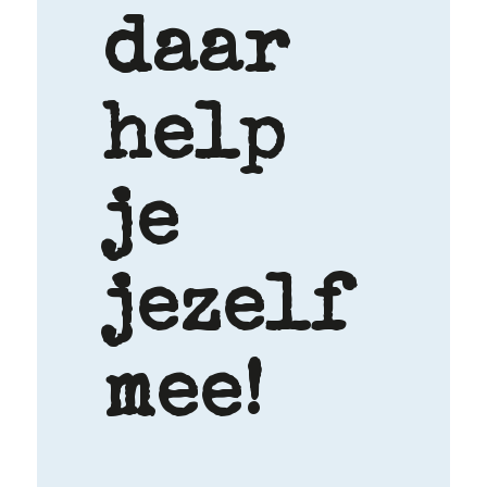
daar
help
je
jezelf
mee!