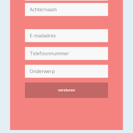
Voornaam
Achternaam
E-
mailadres
(Vereist)
Telefoon
(Vereist)
Onderwerp