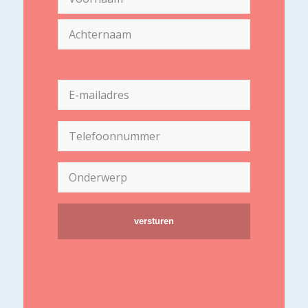
(Vereist)
Voornaam
Achternaam
E-
mailadres
(Vereist)
Telefoon
(Vereist)
Onderwerp