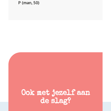
P (man, 50)
Ook met jezelf aan
de slag?