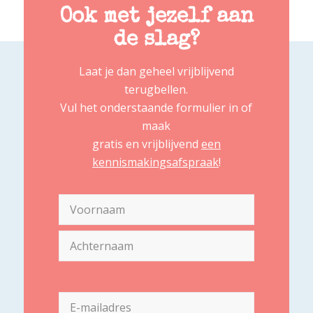
Ook met jezelf aan
de slag?
Laat je dan geheel vrijblijvend
terugbellen.
Vul het onderstaande formulier in of
maak
gratis en vrijblijvend
een
kennismakingsafspraak
!
Naam
(Vereist)
Voornaam
Achternaam
E-