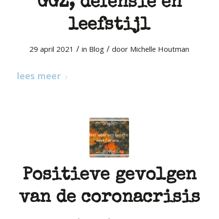
GGZ, defensie en
leefstijl
/
/
29 april 2021
in
Blog
door
Michelle Houtman
lees meer
Positieve gevolgen
van de coronacrisis