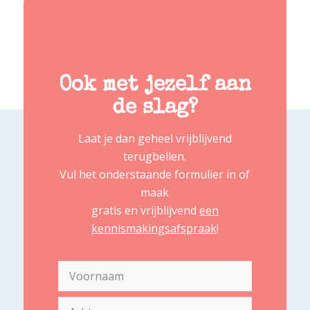
Ook met jezelf aan
de slag?
Laat je dan geheel vrijblijvend
terugbellen.
Vul het onderstaande formulier in of
maak
gratis en vrijblijvend
een
kennismakingsafspraak
!
Naam
(Vereist)
Voornaam