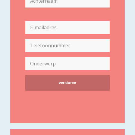
Achternaam
E-
mailadres
(Vereist)
Telefoon
(Vereist)
Onderwerp