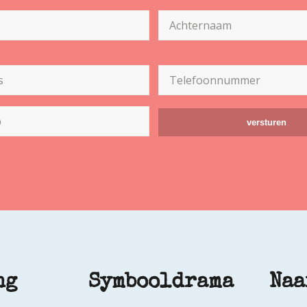
Achternaam
Telefoon
(Vereist)
ng
Symbooldrama
Naa