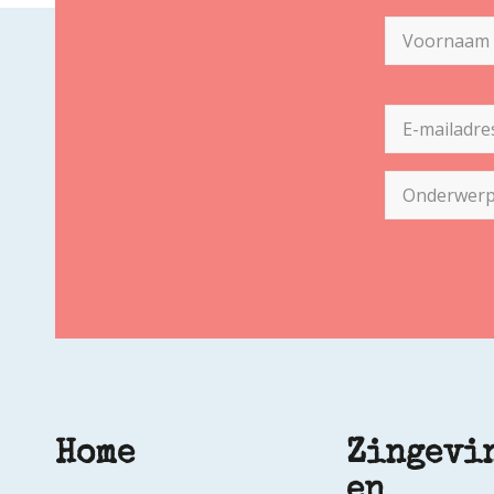
Naam
(Vereist)
Voornaam
E-
mailadres
(Vereist)
Onderwerp
Home
Zingevi
en