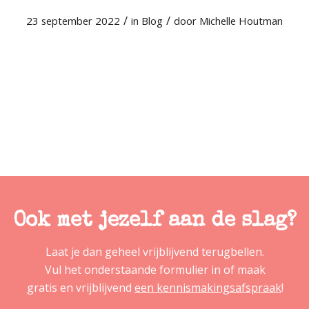
/
/
23 september 2022
in
Blog
door
Michelle Houtman
Ook met jezelf aan de slag?
Laat je dan geheel vrijblijvend terugbellen.
Vul het onderstaande formulier in of maak
gratis en vrijblijvend
een kennismakingsafspraak
!