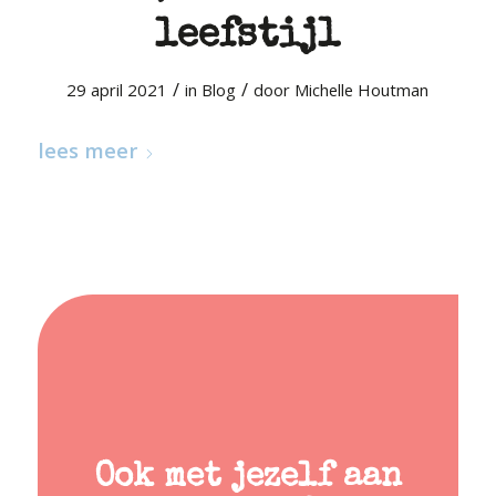
leefstijl
/
/
29 april 2021
in
Blog
door
Michelle Houtman
lees meer
Ook met jezelf aan