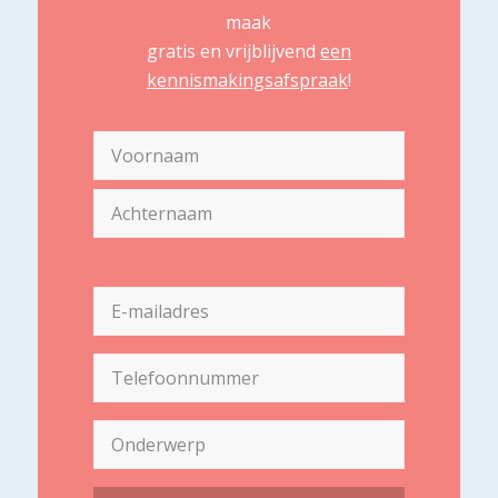
maak
gratis en vrijblijvend
een
kennismakingsafspraak
!
Naam
(Vereist)
Voornaam
Achternaam
E-
mailadres
(Vereist)
Telefoon
(Vereist)
Onderwerp