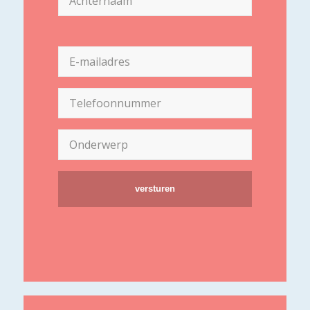
Achternaam
E-
mailadres
(Vereist)
Telefoon
(Vereist)
Onderwerp