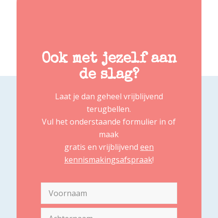
Ook met jezelf aan
de slag?
Laat je dan geheel vrijblijvend
terugbellen.
Vul het onderstaande formulier in of
maak
gratis en vrijblijvend
een
kennismakingsafspraak
!
Naam
(Vereist)
Voornaam