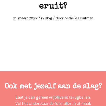
eruit?
/
/
21 maart 2022
in
Blog
door
Michelle Houtman
Ook met jezelf aan de slag?
Laat je dan geheel vrijblijvend terugbellen.
Vul het onderstaande formulier in of maak