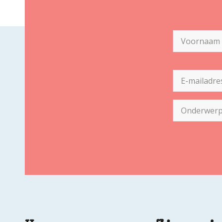
Naam
(Vereist)
Voornaam
E-
mailadres
(Vereist)
Onderwerp