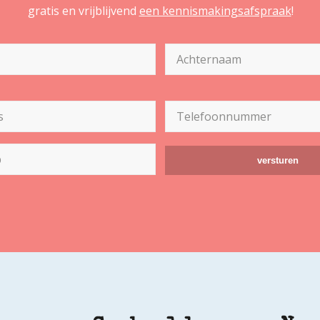
gratis en vrijblijvend
een kennismakingsafspraak
!
Achternaam
Telefoon
(Vereist)